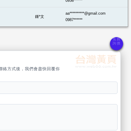
0936******
aa**********@gmail.com
鍾*文
0987******
聯絡方式後，我們會盡快回覆你