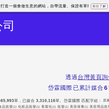
打造一個會做生意的網站，自帶流量、保證有單!
前往了解
公司
透過
台灣黃頁詢
岱霖國際
已累計媒合
6
居
365,993
單，已媒合
3,310,116
單。
岱霖國際
匹配字組：
食品批發
化粧品批發
客製化
批發
美容保養
美容用品批
(1)
(1)
(1)
(1)
(1)