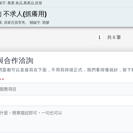
鍵字: 農產,食品,農產品,批發
詢 不求人(抓癢用)
業: 居家百貨零售。 關鍵字: 塑膠
1
共
6
筆
與合作洽詢
問題都可以直接寫在下面，不用寫得很正式，我們看得懂就好，留下
？