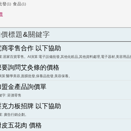
批發
食品
(1)
(1)
價
詢價標題&關鍵字
電商零售合作 以下協助
業:居家百貨零售。AI演算:電子設備批發,其他化粧品,其他資料處理,電子器材,美容用
想要詢問艾灸條的價格
I演算:醫學美容,面膜批發,保養品批發,美容保養。
加盟金產品詢價單
鍵字: 菸酒零售
壓克力板招牌 以下協助
業: 廣告行銷企劃。
附皮五花肉 價格