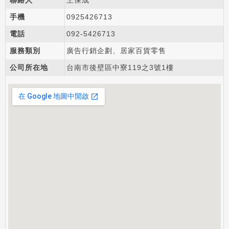
聯絡人
王保成
手機
0925
4
2
6
713
電話
092-
5
4
2
6713
服務類別
廣告行銷企劃、居家百貨零售
公司所在地
台南市後壁區中寮119之3號1樓