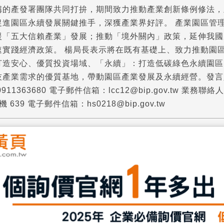
稱的產發署團隊共同打拚，期間致力推動產業創新條例修法，
促進園區永續發展關鍵推手，深獲產業界好評。 產業園區管
援「五大信賴產業」發展；推動「境外關內」政策，延伸我國
速實踐經濟政策。 楊局長表示將在既有基礎上、致力推動園
：打造安心、優質投資場域、「永續」：打造低碳綠色永續園
技產業需求的優質基地，帶動園區產業發展及永續經營。發言
、0911363680 電子郵件信箱：lcc12@bip.gov.t
機 639 電子郵件信箱：hs0218@bip.gov.tw