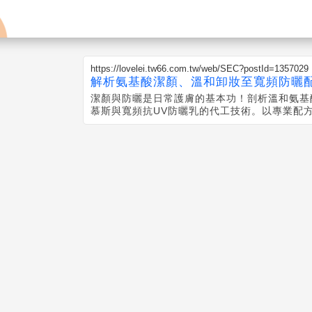
https://lovelei.tw66.com.tw/web/SEC?postId=1357029
解析氨基酸潔顏、溫和卸妝至寬頻防曬
潔顏與防曬是日常護膚的基本功！剖析溫和氨基
慕斯與寬頻抗UV防曬乳的代工技術。以專業配
能。