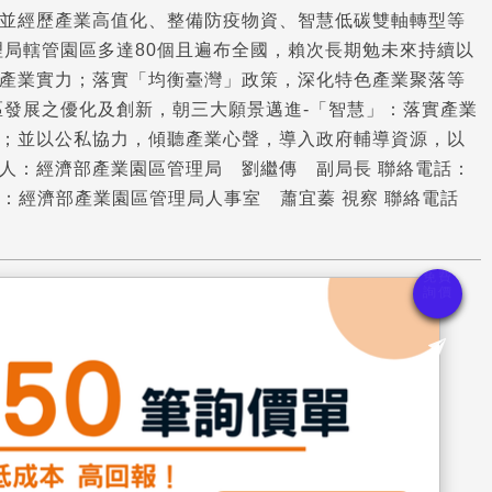
並經歷產業高值化、整備防疫物資、智慧低碳雙軸轉型等
理局轄管園區多達80個且遍布全國，賴次長期勉未來持續以
產業實力；落實「均衡臺灣」政策，深化特色產業聚落等
區發展之優化及創新，朝三大願景邁進-「智慧」：落實產業
區；並以公私協力，傾聽產業心聲，導入政府輔導資源，以
人：經濟部產業園區管理局 劉繼傳 副局長 聯絡電話：
w 業務聯絡人：經濟部產業園區管理局人事室 蕭宜蓁 視察 聯絡電話