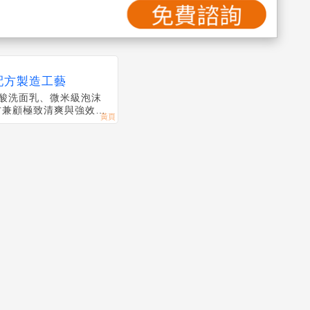
配方製造工藝
酸洗面乳、微米級泡沫
方兼顧極致清爽與強效機