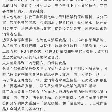
親的身教，讓他從小耳濡目染，在心中種下了善良的種子，立志
要做更好的人，回饋社會。
過去包總在生技代工業深耕七年，看到產業從原料混料、成分不
實、過度包裝等黑幕。包總認為，很多時候「起心動念」比什麼
都更重要，這也讓他決心創業，從幕後走到幕前，選擇站出來為
消費者發聲。
憑藉多年專業經驗，包總創立浩珵食品生技，推出依萊爾品牌，
為消費者從源頭把關，堅持使用原廠授權原料，足量添加，並以
工廠直營、FB直播模式，省去通路抽成和明星代言費用，致力打
造全民都吃得起的高規格保健食品。
人人都吃得到「內行配方」的保健食品
包總在保健產業經營多年，深知許多業界不可明說的潛規則，同
時也感慨有些業者會利用資訊落差，故意「內行人講外行話」。
為了導正保健食品市場、讓消費者拿回主控權，包總決定開啟直
播「揭露業界真相」，讓民眾知道保健產業的黑幕和話術。
除了為民眾撕開保健食品的面紗，包總與自家的研發團隊也努力
開發「內行在吃」的保健產品。而其中關鍵，也是包總在直播中
公開分享的兩大重點－「原廠授權」和「足量添加」，是確保產
品安全與效果的基本條件。