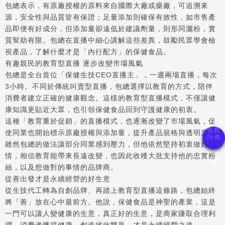
包總表示，有原廠授權的原料來自國際大廠或藥廠，可追溯來
源，安全性與品質皆有保證；足量添加則確保有效性，如市售產
品即便有好成分，但添加量卻遠低於建議劑量，則形同灑粉，實
質幫助有限。包總在直播中細心講解這些差異，鼓勵民眾學會檢
視產品，了解什麼才是「內行配方」的保健食品。
有趣親民的教育型直播 逐步改變市場風氣
包總是全台首位「保健生技CEO直播主」，一週兩場直播，每次
3小時。不同於傳統叫賣型直播，包總選擇以教育的方式，陪伴
消費者建立正確的健康觀念。這樣的教育型直播模式，不僅讓健
康知識更貼近大眾，也引領保健食品回到守護健康的初衷。
這種「教育重於促銷」的直播模式，也逐漸改變了市場風氣，促
使同業也開始標示原廠授權與添加量，提升產品規格與透明度。
雖然包總的做法讓部分同業感到壓力，但他依然堅持初衷做好事
情，相信教育能帶來長遠改變，也因此收穫大批支持他的忠實粉
絲，以及想做對的事情的品牌商。
從善出發才是永續經營的好生意
從生技代工轉為自創品牌、再踏上教育型直播這條路，包總始終
將「善」放在心中最前方。他說，保健食品是神聖的產業，這是
一門可以讓人變健康的生意，真正好的生意，是商家賺取合理利