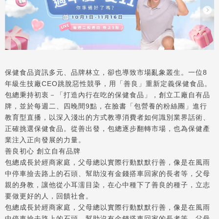
保健食品資訊多元、品牌林立，卻也導致市場亂象叢生。一位8
年級生技廠CEO跳脫惡性競爭，用「善良」重新定義保健食品。
包總秉持初衷－「打造內行在吃的保健食品」，創立工廠自有品
牌，並於每週二、四晚間9點，在臉書「包營養的粉絲團」進行
教育型直播，以深入淺出的方式教導消費者如何識別業界話術、
正確挑選保健食品。從善出發，包總逐步翻轉市場，也為保健產
業注入正向發展的力量。
善良初心 創立自有品牌
包總成長於經商家庭，父母總以實際行動默默行善，像是在風雨
中停車撿去路上的石頭、幫助沒有金錢搭車回家的長者等，父母
親的身教，讓他從小耳濡目染，在心中種下了善良的種子，立志
要做更好的人，回饋社會。
包總成長於經商家庭，父母總以實際行動默默行善，像是在風雨
中停車撿去路上的石頭、幫助沒有金錢搭車回家的長者等，父母